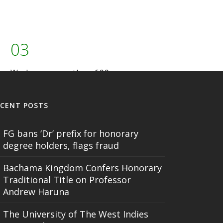
03
We have more than 600
branches in big cities.
ECENT POSTS
FG bans ‘Dr’ prefix for honorary
degree holders, flags fraud
Bachama Kingdom Confers Honorary
Traditional Title on Professor
Andrew Haruna
The University of The West Indies