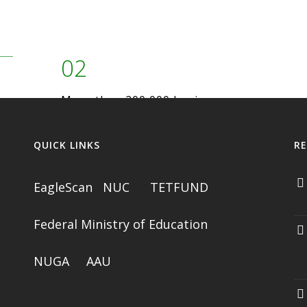
02
More than 200,000 businesses
trust in us.
QUICK LINKS
R
EagleScan
NUC
TETFUND
Federal Ministry of Education
NUGA
AAU