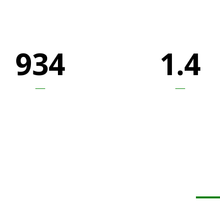
934
1.4
BRANCHES AROUND
BILLION DOLLARS
THE WORLD
MANAGED