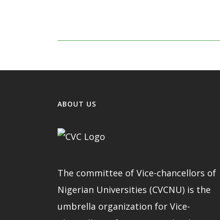
01
We’re a group of professional
money planners.
ABOUT US
The committee of Vice-chancellors of
Nigerian Universities (CVCNU) is the
umbrella organization for Vice-