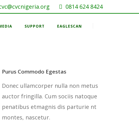
cvc@cvcnigeria.org
0814 624 8424
MEDIA
SUPPORT
EAGLESCAN
Purus Commodo Egestas
Donec ullamcorper nulla non metus
auctor fringilla. Cum sociis natoque
penatibus etmagnis dis parturie nt
montes, nascetur.